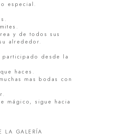
go especial.
as.
mites.
erea y de todos sus
 su alrededor.
 participado desde la
o que haces.
 muchas mas bodas con
r.
ue mágico, sigue hacia
E LA GALERÍA