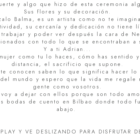
fuerte y algo que hizo de esta ceremonia al
Sus flores y su decoración.
alo Balma, es un artista como no te imagin
tividad, su cercanía y dedicación no tiene lí
e trabajar y poder ver después la cara de N
cionados con todo lo que se encontraban a
Y a ti Adrian...
mujer como tu lo haces, cómo has sentido y
distancia, el sacrificio que supone.
 te conocen saben lo que significa hacer l
del mundo y espero que la vida me regale
gente como vosotros.
 voy a dejar con ellos porque son todo amo
las bodas de cuento en Bilbao donde todo f
abajo.
 PLAY Y VE DESLIZANDO PARA DISFRUTAR D