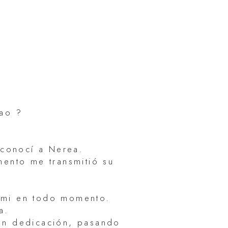
ao ?
 conocí a Nerea.
mento me transmitió su
n mi en todo momento.
da.
ran dedicación, pasando