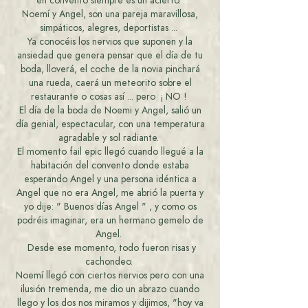
en convento siempre es un acierto.
Noemí y Angel, son una pareja maravillosa,
simpáticos, alegres, deportistas ...
Ya conocéis los nervios que suponen y la
ansiedad que genera pensar que el día de tu
boda, lloverá, el coche de la novia pinchará
una rueda, caerá un meteorito sobre el
restaurante o cosas así ... pero ¡ NO !
El día de la boda de Noemi y Angel, salió un
día genial, espectacular, con una temperatura
agradable y sol radiante.
El momento fail epic llegó cuando llegué a la
habitación del convento donde estaba
esperando Angel y una persona idéntica a
Angel que no era Angel, me abrió la puerta y
yo dije: " Buenos días Angel " , y como os
podréis imaginar, era un hermano gemelo de
Angel.
Desde ese momento, todo fueron risas y
cachondeo.
Noemí llegó con ciertos nervios pero con una
ilusión tremenda, me dio un abrazo cuando
llego y los dos nos miramos y dijimos, "hoy va